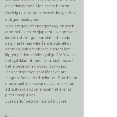
en sådan person. Hon är inte bara en 
skicklig ryttare, utan en ovärderlig del av 
stallgemenskapen.
Med ett genuint engagemang, en stark 
arbetsvilja och en djup omtanke om varje 
individ i stallet gör hon skillnad – varje 
dag. Hästarnas välmående står alltid i 
centrum, och den tid och omsorg hon 
lägger på dem märks tydligt. För Ylwa är 
det självklart att prioritera hästarna och 
det arbete som krävs runt omkring.
Hon är en person som får saker att 
fungera. Som ser till helheten. Som bidrar 
med stabilitet, ansvar och värme – utan 
att själv söka uppmärksamhet eller ta 
plats i rampljuset.
Just därför betyder hon så mycket.