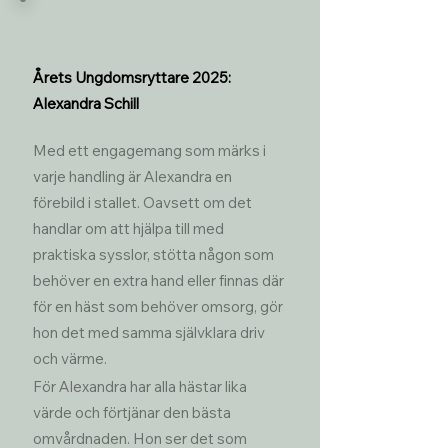
Årets Ungdomsryttare 2025:
Alexandra Schill
Med ett engagemang som märks i 
varje handling är Alexandra en 
förebild i stallet. Oavsett om det 
handlar om att hjälpa till med 
praktiska sysslor, stötta någon som 
behöver en extra hand eller finnas där 
för en häst som behöver omsorg, gör 
hon det med samma självklara driv 
och värme.
För Alexandra har alla hästar lika 
värde och förtjänar den bästa 
omvårdnaden. Hon ser det som 