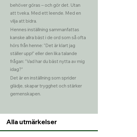
behöver göras – och gör det. Utan 
att tveka. Med ett leende. Med en 
vilja att bidra.
Hennes inställning sammanfattas 
kanske allra bäst i de ord som så ofta 
hörs från henne: ”Det är klart jag 
ställer upp!” eller den lika talande 
frågan: ”Vad har du bäst nytta av mig 
idag?”
Det är en inställning som sprider 
glädje, skapar trygghet och stärker 
gemenskapen.
Alla utmärkelser