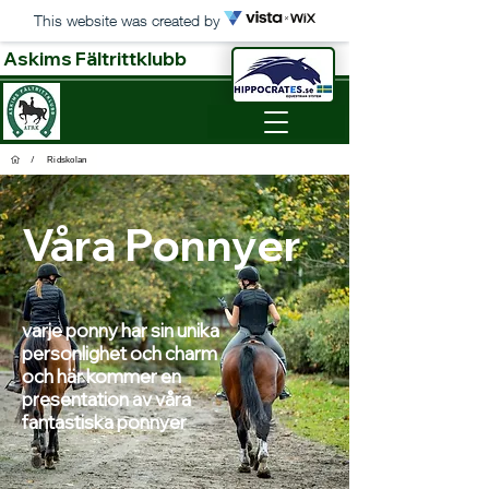
This website was created by
Askims Fältrittklubb
/
Ridskolan
Våra Ponnyer
varje ponny har sin unika
personlighet och charm
och här kommer en
presentation av våra
fantastiska ponnyer