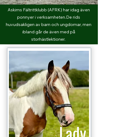
Askims Fältrittklubb (AFRK) har idag även
ponnyer i verksamheten.De rids
huvudsakligen av barn och ungdomar, men
ibland går de även med på
storhästlektioner.
Lady