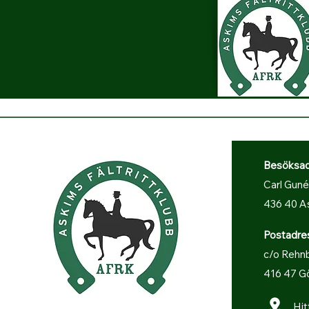
Besöksadre
Carl Guné
436 40 A
Postadre
c/o Rehnb
416 47 G
Hit