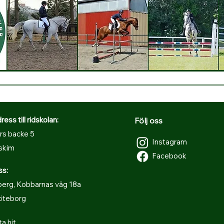
ss till ridskolan:
Följ oss
rs backe 5
Instagram
skim
Facebook
ss:
erg, Kobbarnas väg 18a
öteborg
ta hit