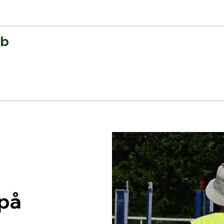
bb
dlemskap
Ungdomssektionen
Tävling
Nyheter-Informatio
 på