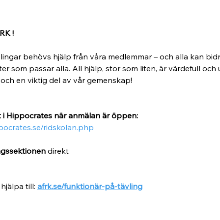
RK !
vlingar behövs hjälp från våra medlemmar – och alla kan bidr
er som passar alla. All hjälp, stor som liten, är värdefull och
lt och en viktig del av vår gemenskap!
 i Hippocrates när anmälan är öppen:
ppocrates.se/ridskolan.php
ngssektionen
 direkt
älpa till: 
afrk.se/funktionär-på-tävling