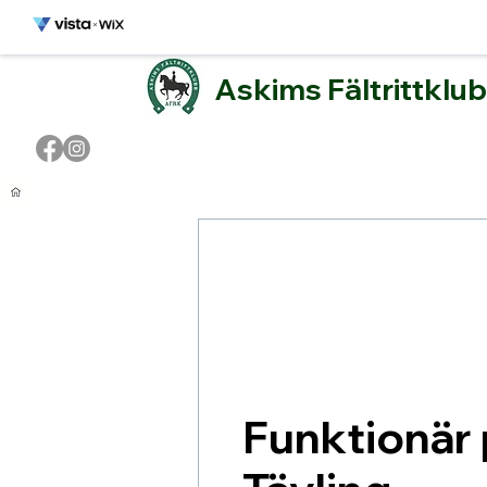
Askims Fältrittklu
Start
Ridskolan
Om AFRK
Me
Funktionär