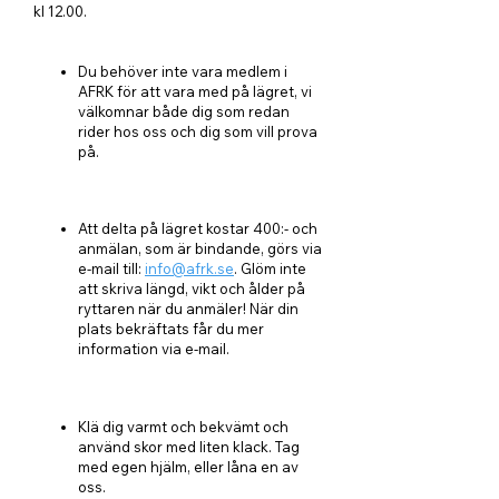
kl 12.00.
Du behöver inte vara medlem i
AFRK för att vara med på lägret, vi
välkomnar både dig som redan
rider hos oss och dig som vill prova
på.
Att delta på lägret kostar 400:- och
anmälan, som är bindande, görs via
e-mail till:
info@afrk.se
. Glöm inte
att skriva längd, vikt och ålder på
ryttaren när du anmäler! När din
plats bekräftats får du mer
information via e-mail.
Klä dig varmt och bekvämt och
använd skor med liten klack. Tag
med egen hjälm, eller låna en av
oss.