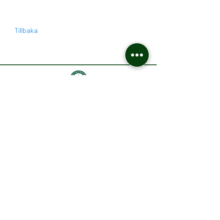
Tillbaka
Besöksadress till ridskolan:
Carl Gunérs backe 5
436 40 Askim
Postadress:
c/o Rehnberg, Kobbarnas väg 18a
416 47 Göteborg
Hitta hit
Följ oss