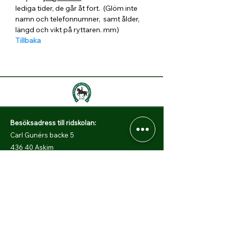
lediga tider, de går åt fort.  (Glöm inte 
namn och telefonnumner,  samt ålder, 
längd och vikt på ryttaren. mm)
Tillbaka
Besöksadress till ridskolan:
Carl Gunérs backe 5
436 40 Askim
Postadress:
c/o Rehnberg, Kobbarnas väg 18a
416 47 Göteborg
Hitta hit