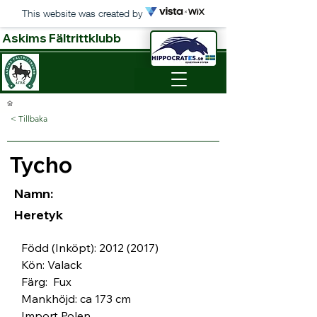
This website was created by
Askims Fältrittklubb
< Tillbaka
Tycho
Namn:
Heretyk
Född (Inköpt): 2012 (2017)
Kön: Valack
Färg:  Fux
Mankhöjd: ca 173 cm
Import Polen