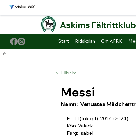
Askims Fältrittklu
Start
Ridskolan
Om AFRK
Me
< Tillbaka
Messi
Namn:
Venustas Mädchent
Född (Inköpt): 2017  (2024)
Kön: Valack
Färg: Isabell