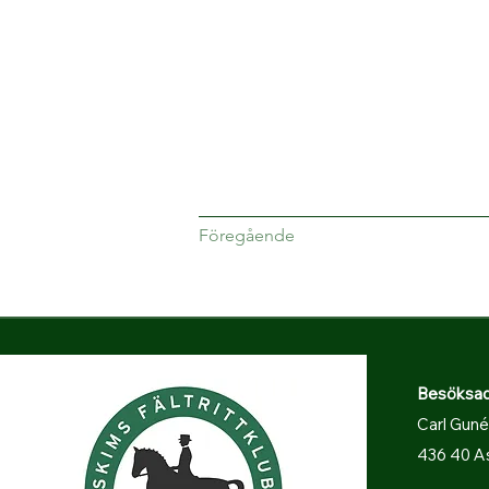
Föregående
Besöksadre
Carl Guné
436 40 A