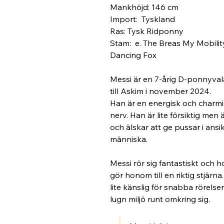
Mankhöjd: 146 cm
Import:  Tyskland
Ras: Tysk Ridponny
Stam:  e. The Breas My Mobility,
Dancing Fox
Messi är en 7-årig D-ponnyva
till Askim i november 2024.
Han är en energisk och charmi
nerv. Han är lite försiktig men 
och älskar att ge pussar i ansik
människa.
Messi rör sig fantastiskt och ho
gör honom till en riktig stjärna
lite känslig för snabba rörelse
lugn miljö runt omkring sig. 