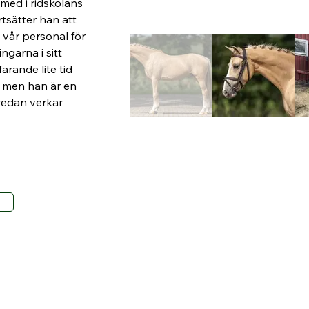
med i ridskolans 
tsätter han att 
 vår personal för 
ngarna i sitt 
rande lite tid 
ll, men han är en 
redan verkar 