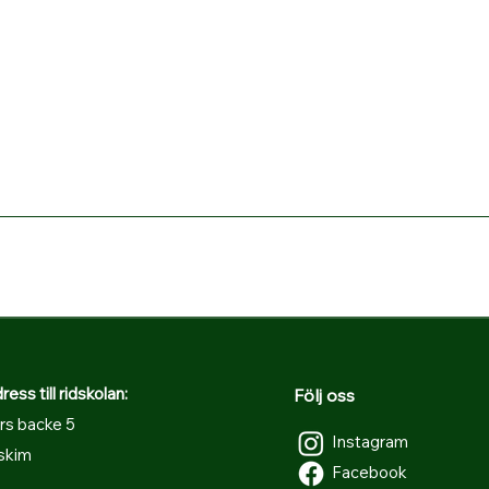
ss till ridskolan:
Följ oss
rs backe 5
Instagram
skim
Facebook