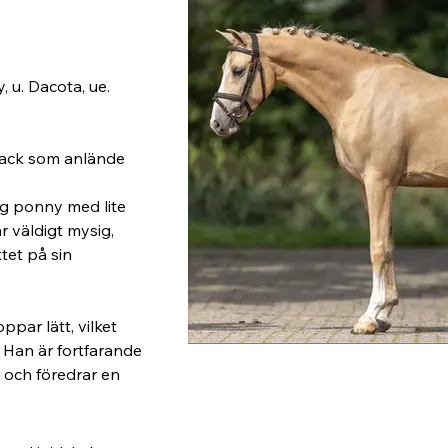
 u. Dacota, ue. 
lack som anlände 
g ponny med lite 
är väldigt mysig, 
tet på sin 
ppar lätt, vilket 
. Han är fortfarande 
r och föredrar en 